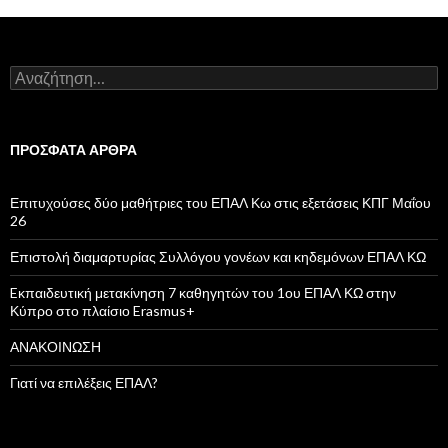
Α
ν
α
ζ
ή
ΠΡΌΣΦΑΤΑ ΆΡΘΡΑ
τ
η
σ
Επιτυχούσες δύο μαθήτριες του ΕΠΑΛ Κω στις εξετάσεις ΚΠΓ Μαΐου
η
26
γ
ι
Επιστολή διαμαρτυρίας Συλλόγου γονέων και κηδεμόνων ΕΠΑΛ ΚΩ
α
:
Eκπαιδευτική μετακίνηση 7 καθηγητών του 1ου ΕΠΑΛ ΚΩ στην
Κύπρο στο πλαίσιο Erasmus+
ΑΝΑΚΟΙΝΩΣΗ
Γιατί να επιλέξεις ΕΠΑΛ?