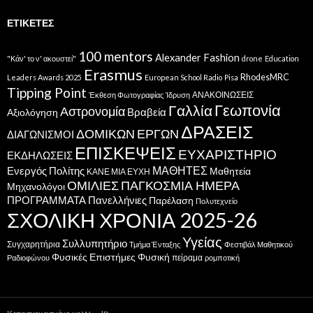
ΕΤΙΚΈΤΕΣ
100 mentors
Alexander Fashion
"Κάν' το ν' ακουστεί"
drone
Education
Erasmus
RhodesMRC
Leaders Awards 2025
European School Radio
Pisa
Tipping Point
ΑΝΑΚΟΙΝΩΣΕΙΣ
Έκθεση Φωτογραφίας
Ίδρυση
Γεωπονία
Γαλλία
Αστρονομία
Βραβεία
Αξιολόγηση
ΔΡΑΣΕΙΣ
ΔΟΜΙΚΩΝ ΕΡΓΩΝ
ΔΙΑΓΩΝΙΣΜΟΙ
ΕΠΙΣΚΕΨΕΙΣ
ΕΥΧΑΡΙΣΤΗΡΙΟ
ΕΚΔΗΛΩΣΕΙΣ
ΜΑΘΗΤΕΣ
Ενεργός Πολίτης
Μαθητεία
ΚΑΝΕ ΜΙΑ ΕΥΧΗ
ΟΜΙΛΙΕΣ
ΠΑΓΚΟΣΜΙΑ ΗΜΕΡΑ
Μηχανολόγοι
ΠΡΟΓΡΑΜΜΑΤΑ
Πανελλήνιες
Παρέλαση
Πολυτεχνείο
ΣΧΟΛΙΚΗ ΧΡΟΝΙΑ 2025-26
Υγείας
Συλλυπητήριο
Συγχαρητήρια
Τμήμα Ένταξης
Φεστιβάλ Μαθητικού
Φυσικές Επιστήμες
Φυσική
πείραμα
Ραδιοφώνου
ρομποτική