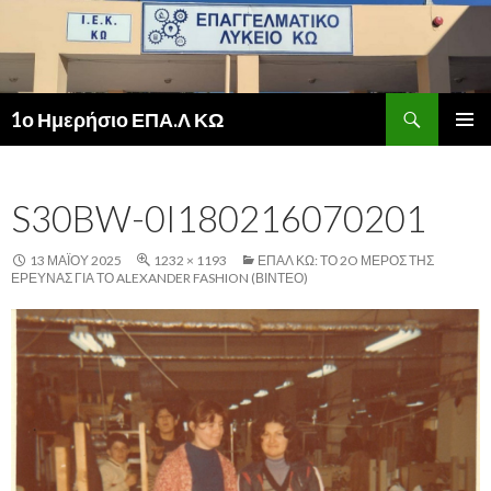
Αναζήτηση
1ο Ημερήσιο ΕΠΑ.Λ ΚΩ
ΜΕΤΆΒΑΣΗ
ΚΎΡΙΟ
ΣΕ
ΜΕΝΟΎ
ΠΕΡΙΕΧΌΜΕΝΟ
S30BW-0I180216070201
13 ΜΑΪ́ΟΥ 2025
1232 × 1193
ΕΠΑΛ ΚΩ: ΤΟ 2O ΜΈΡΟΣ ΤΗΣ
ΈΡΕΥΝΑΣ ΓΙΑ ΤΟ ALEXANDER FASHION (ΒΙΝΤΕΟ)