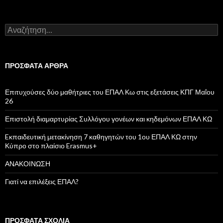
Α
ν
α
ζ
ή
ΠΡΌΣΦΑΤΑ ΆΡΘΡΑ
τ
η
σ
Επιτυχούσες δύο μαθήτριες του ΕΠΑΛ Κω στις εξετάσεις ΚΠΓ Μαΐου
η
26
γ
ι
Επιστολή διαμαρτυρίας Συλλόγου γονέων και κηδεμόνων ΕΠΑΛ ΚΩ
α
:
Eκπαιδευτική μετακίνηση 7 καθηγητών του 1ου ΕΠΑΛ ΚΩ στην
Κύπρο στο πλαίσιο Erasmus+
ΑΝΑΚΟΙΝΩΣΗ
Γιατί να επιλέξεις ΕΠΑΛ?
ΠΡΌΣΦΑΤΑ ΣΧΌΛΙΑ