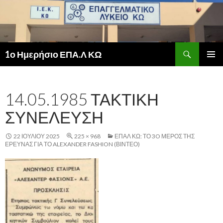
Αναζήτηση
1ο Ημερήσιο ΕΠΑ.Λ ΚΩ
ΜΕΤΆΒΑΣΗ
ΚΎΡΙΟ
ΣΕ
ΜΕΝΟΎ
ΠΕΡΙΕΧΌΜΕΝΟ
14.05.1985 ΤΑΚΤΙΚΗ
ΣΥΝΕΛΕΥΣΗ
22 ΙΟΥΛΊΟΥ 2025
225 × 968
ΕΠΑΛ ΚΩ: ΤΟ 3O ΜΈΡΟΣ ΤΗΣ
ΈΡΕΥΝΑΣ ΓΙΑ ΤΟ ALEXANDER FASHION (ΒΙΝΤΕΟ)