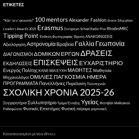
ΕΤΙΚΈΤΕΣ
100 mentors
Alexander Fashion
"Κάν' το ν' ακουστεί"
drone
Education
Erasmus
RhodesMRC
Leaders Awards 2025
European School Radio
Pisa
Tipping Point
ΑΝΑΚΟΙΝΩΣΕΙΣ
Έκθεση Φωτογραφίας
Ίδρυση
Γεωπονία
Γαλλία
Αστρονομία
Βραβεία
Αξιολόγηση
ΔΡΑΣΕΙΣ
ΔΟΜΙΚΩΝ ΕΡΓΩΝ
ΔΙΑΓΩΝΙΣΜΟΙ
ΕΠΙΣΚΕΨΕΙΣ
ΕΥΧΑΡΙΣΤΗΡΙΟ
ΕΚΔΗΛΩΣΕΙΣ
ΜΑΘΗΤΕΣ
Ενεργός Πολίτης
Μαθητεία
ΚΑΝΕ ΜΙΑ ΕΥΧΗ
ΟΜΙΛΙΕΣ
ΠΑΓΚΟΣΜΙΑ ΗΜΕΡΑ
Μηχανολόγοι
ΠΡΟΓΡΑΜΜΑΤΑ
Πανελλήνιες
Παρέλαση
Πολυτεχνείο
ΣΧΟΛΙΚΗ ΧΡΟΝΙΑ 2025-26
Υγείας
Συλλυπητήριο
Συγχαρητήρια
Τμήμα Ένταξης
Φεστιβάλ Μαθητικού
Φυσικές Επιστήμες
Φυσική
πείραμα
Ραδιοφώνου
ρομποτική
Κατασκευασμένο με WordPress