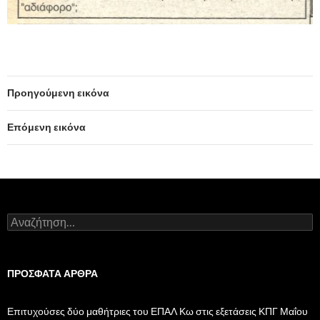
Προηγούμενη εικόνα
Επόμενη εικόνα
Α
ν
α
ζ
ή
ΠΡΌΣΦΑΤΑ ΆΡΘΡΑ
τ
η
σ
Επιτυχούσες δύο μαθήτριες του ΕΠΑΛ Κω στις εξετάσεις ΚΠΓ Μαΐου