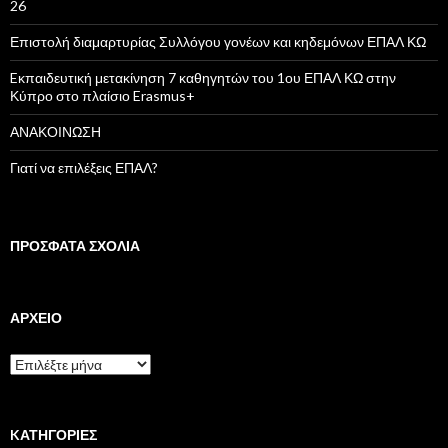
η
26
γ
ι
Επιστολή διαμαρτυρίας Συλλόγου γονέων και κηδεμόνων ΕΠΑΛ ΚΩ
α
:
Eκπαιδευτική μετακίνηση 7 καθηγητών του 1ου ΕΠΑΛ ΚΩ στην
Κύπρο στο πλαίσιο Erasmus+
ΑΝΑΚΟΙΝΩΣΗ
Γιατί να επιλέξεις ΕΠΑΛ?
ΠΡΌΣΦΑΤΑ ΣΧΌΛΙΑ
ΑΡΧΕΊΟ
Α
ρ
χ
ε
ί
KΑΤΗΓΟΡΊΕΣ