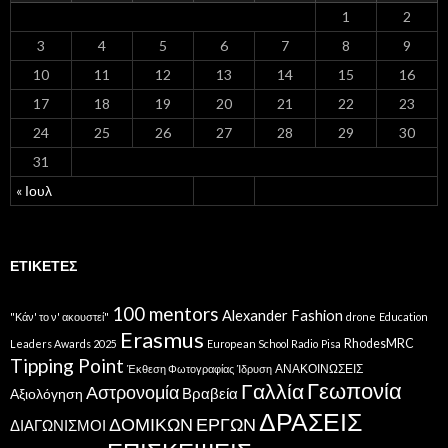
1
2
3
4
5
6
7
8
9
10
11
12
13
14
15
16
17
18
19
20
21
22
23
24
25
26
27
28
29
30
31
« Ιουλ
ΕΤΙΚΈΤΕΣ
100 mentors
Alexander Fashion
"Κάν' το ν' ακουστεί"
drone
Education
Erasmus
RhodesMRC
Leaders Awards 2025
European School Radio
Pisa
Tipping Point
ΑΝΑΚΟΙΝΩΣΕΙΣ
Έκθεση Φωτογραφίας
Ίδρυση
Γεωπονία
Γαλλία
Αστρονομία
Βραβεία
Αξιολόγηση
ΔΡΑΣΕΙΣ
ΔΟΜΙΚΩΝ ΕΡΓΩΝ
ΔΙΑΓΩΝΙΣΜΟΙ