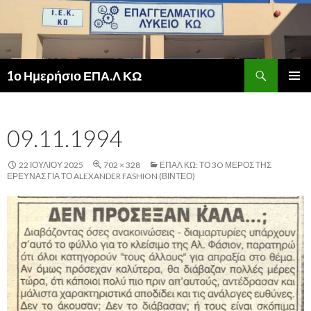
Αναζήτηση
1ο Ημερήσιο ΕΠΑ.Λ ΚΩ
ΜΕΤΆΒΑΣΗ
ΚΎΡΙΟ
ΣΕ
ΜΕΝΟΎ
ΠΕΡΙΕΧΌΜΕΝΟ
09.11.1994
22 ΙΟΥΛΊΟΥ 2025
702 × 328
ΕΠΑΛ ΚΩ: ΤΟ 3O ΜΈΡΟΣ ΤΗΣ
ΈΡΕΥΝΑΣ ΓΙΑ ΤΟ ALEXANDER FASHION (ΒΙΝΤΕΟ)