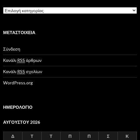
ο
K
α
τ
η
γ
ΜΕΤΑΣΤΟΙΧΕΊΑ
ο
ρ
Σύνδεση
ί
ε
Κανάλι
RSS
άρθρων
ς
Κανάλι
RSS
σχολίων
WordPress.org
ΗΜΕΡΟΛΟΓΙΟ
ΑΥΓΟΎΣΤΟΥ 2026
Δ
Τ
Τ
Π
Π
Σ
Κ