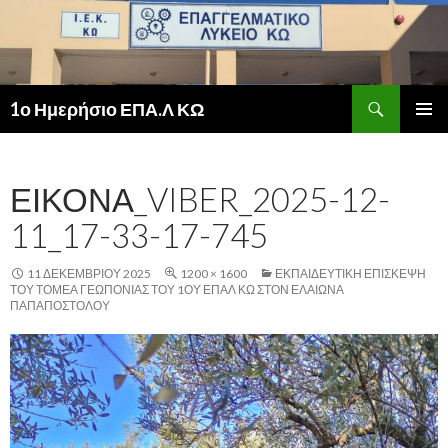
Αναζήτηση
1ο Ημερήσιο ΕΠΑ.Λ ΚΩ
ΜΕΤΆΒΑΣΗ
ΚΎΡΙΟ
ΣΕ
ΜΕΝΟΎ
ΠΕΡΙΕΧΌΜΕΝΟ
ΕΙΚΌΝΑ_VIBER_2025-12-
11_17-33-17-745
11 ΔΕΚΕΜΒΡΊΟΥ 2025
1200 × 1600
ΕΚΠΑΙΔΕΥΤΙΚΗ ΕΠΙΣΚΕΨΗ
ΤΟΥ ΤΟΜΕΑ ΓΕΩΠΟΝΙΑΣ ΤΟΥ 1ΟΥ ΕΠΑΛ ΚΩ ΣΤΟΝ ΕΛΑΙΩΝΑ
ΠΑΠΑΠΟΣΤΟΛΟΥ