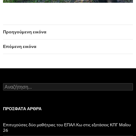
Προηγούμενη εικόνα
Επόμενη εικόνα
Α
ν
α
ζ
ή
ΠΡΌΣΦΑΤΑ ΆΡΘΡΑ
τ
η
σ
Επιτυχούσες δύο μαθήτριες του ΕΠΑΛ Κω στις εξετάσεις ΚΠΓ Μαΐου
η
26
γ