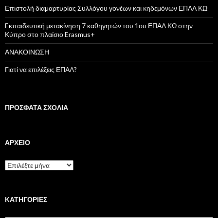
ι
Επιστολή διαμαρτυρίας Συλλόγου γονέων και κηδεμόνων ΕΠΑΛ ΚΩ
α
:
Eκπαιδευτική μετακίνηση 7 καθηγητών του 1ου ΕΠΑΛ ΚΩ στην
Κύπρο στο πλαίσιο Erasmus+
ΑΝΑΚΟΙΝΩΣΗ
Γιατί να επιλέξεις ΕΠΑΛ?
ΠΡΌΣΦΑΤΑ ΣΧΌΛΙΑ
ΑΡΧΕΊΟ
Α
ρ
χ
ε
ί
KΑΤΗΓΟΡΊΕΣ
ο