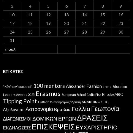
3
4
5
6
7
8
9
10
11
12
13
14
15
16
17
18
19
20
21
22
23
24
25
26
27
28
29
30
31
« Ιουλ
ΕΤΙΚΈΤΕΣ
100 mentors
Alexander Fashion
"Κάν' το ν' ακουστεί"
drone
Education
Erasmus
RhodesMRC
Leaders Awards 2025
European School Radio
Pisa
Tipping Point
ΑΝΑΚΟΙΝΩΣΕΙΣ
Έκθεση Φωτογραφίας
Ίδρυση
Γεωπονία
Γαλλία
Αστρονομία
Βραβεία
Αξιολόγηση
ΔΡΑΣΕΙΣ
ΔΟΜΙΚΩΝ ΕΡΓΩΝ
ΔΙΑΓΩΝΙΣΜΟΙ
ΕΠΙΣΚΕΨΕΙΣ
ΕΥΧΑΡΙΣΤΗΡΙΟ
ΕΚΔΗΛΩΣΕΙΣ