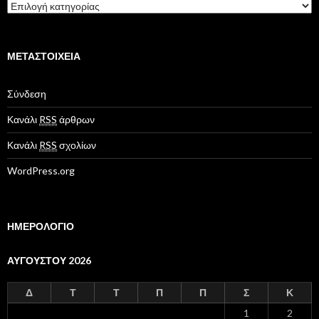
K
α
τ
η
γ
ΜΕΤΑΣΤΟΙΧΕΊΑ
ο
ρ
Σύνδεση
ί
ε
Κανάλι
RSS
άρθρων
ς
Κανάλι
RSS
σχολίων
WordPress.org
ΗΜΕΡΟΛΟΓΙΟ
ΑΥΓΟΎΣΤΟΥ 2026
Δ
Τ
Τ
Π
Π
Σ
Κ
1
2