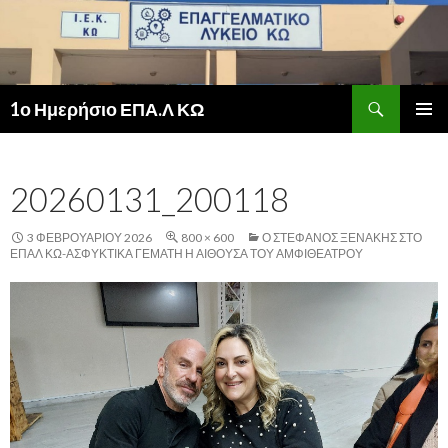
Αναζήτηση
1ο Ημερήσιο ΕΠΑ.Λ ΚΩ
ΜΕΤΆΒΑΣΗ
ΚΎΡΙΟ
ΣΕ
ΜΕΝΟΎ
ΠΕΡΙΕΧΌΜΕΝΟ
20260131_200118
3 ΦΕΒΡΟΥΑΡΊΟΥ 2026
800 × 600
Ο ΣΤΈΦΑΝΟΣ ΞΕΝΆΚΗΣ ΣΤΟ
ΕΠΑΛ ΚΩ-ΑΣΦΥΚΤΙΚΆ ΓΕΜΆΤΗ Η ΑΊΘΟΥΣΑ ΤΟΥ ΑΜΦΙΘΈΑΤΡΟΥ