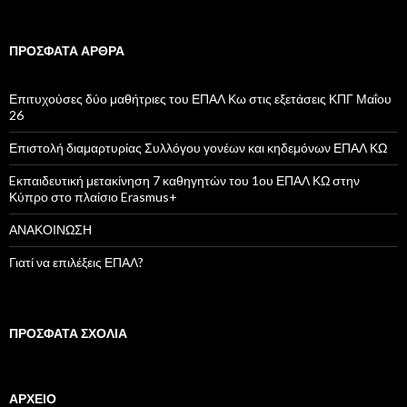
α
ζ
ή
ΠΡΌΣΦΑΤΑ ΆΡΘΡΑ
τ
η
σ
Επιτυχούσες δύο μαθήτριες του ΕΠΑΛ Κω στις εξετάσεις ΚΠΓ Μαΐου
η
26
γ
ι
Επιστολή διαμαρτυρίας Συλλόγου γονέων και κηδεμόνων ΕΠΑΛ ΚΩ
α
:
Eκπαιδευτική μετακίνηση 7 καθηγητών του 1ου ΕΠΑΛ ΚΩ στην
Κύπρο στο πλαίσιο Erasmus+
ΑΝΑΚΟΙΝΩΣΗ
Γιατί να επιλέξεις ΕΠΑΛ?
ΠΡΌΣΦΑΤΑ ΣΧΌΛΙΑ
ΑΡΧΕΊΟ