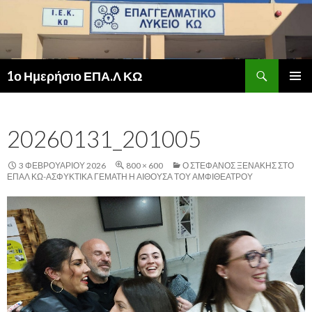
Αναζήτηση
1ο Ημερήσιο ΕΠΑ.Λ ΚΩ
ΜΕΤΆΒΑΣΗ
ΚΎΡΙΟ
ΣΕ
ΜΕΝΟΎ
ΠΕΡΙΕΧΌΜΕΝΟ
20260131_201005
3 ΦΕΒΡΟΥΑΡΊΟΥ 2026
800 × 600
Ο ΣΤΈΦΑΝΟΣ ΞΕΝΆΚΗΣ ΣΤΟ
ΕΠΑΛ ΚΩ-ΑΣΦΥΚΤΙΚΆ ΓΕΜΆΤΗ Η ΑΊΘΟΥΣΑ ΤΟΥ ΑΜΦΙΘΈΑΤΡΟΥ