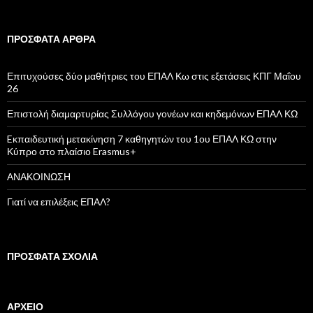
α
ζ
ή
ΠΡΌΣΦΑΤΑ ΆΡΘΡΑ
τ
η
σ
Επιτυχούσες δύο μαθήτριες του ΕΠΑΛ Κω στις εξετάσεις ΚΠΓ Μαΐου
η
26
γ
ι
Επιστολή διαμαρτυρίας Συλλόγου γονέων και κηδεμόνων ΕΠΑΛ ΚΩ
α
:
Eκπαιδευτική μετακίνηση 7 καθηγητών του 1ου ΕΠΑΛ ΚΩ στην
Κύπρο στο πλαίσιο Erasmus+
ΑΝΑΚΟΙΝΩΣΗ
Γιατί να επιλέξεις ΕΠΑΛ?
ΠΡΌΣΦΑΤΑ ΣΧΌΛΙΑ
ΑΡΧΕΊΟ