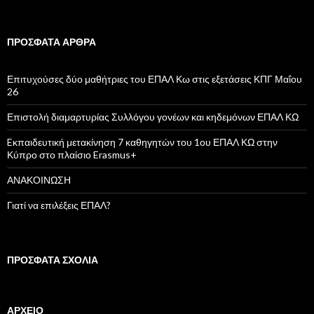
ν
α
ζ
ή
ΠΡΌΣΦΑΤΑ ΆΡΘΡΑ
τ
η
σ
Επιτυχούσες δύο μαθήτριες του ΕΠΑΛ Κω στις εξετάσεις ΚΠΓ Μαΐου
η
26
γ
ι
Επιστολή διαμαρτυρίας Συλλόγου γονέων και κηδεμόνων ΕΠΑΛ ΚΩ
α
:
Eκπαιδευτική μετακίνηση 7 καθηγητών του 1ου ΕΠΑΛ ΚΩ στην
Κύπρο στο πλαίσιο Erasmus+
ΑΝΑΚΟΙΝΩΣΗ
Γιατί να επιλέξεις ΕΠΑΛ?
ΠΡΌΣΦΑΤΑ ΣΧΌΛΙΑ
ΑΡΧΕΊΟ