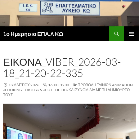
Αναζήτηση
1ο Ημερήσιο ΕΠΑ.Λ ΚΩ
ΜΕΤΆΒΑΣΗ
ΚΎΡΙΟ
ΣΕ
ΜΕΝΟΎ
ΠΕΡΙΕΧΌΜΕΝΟ
ΕΙΚΌΝΑ_VIBER_2026-03-
18_21-20-22-335
18 ΜΑΡΤΊΟΥ 2026
1600 × 1200
ΠΡΟΒΟΛΉ ΤΑΙΝΙΏΝ ANIMATION
«LOOKING FOR JOY» & «CUT THE TIE» ΚΑΙ ΣΥΝΟΜΙΛΊΑ ΜΕ ΤΗ ΔΗΜΙΟΥΡΓΌ
ΤΟΥΣ