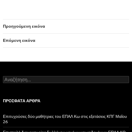
Προηγούμενη εικόνα
Επόμενη εικόνα
Α
ν
α
ζ
ή
ΠΡΌΣΦΑΤΑ ΆΡΘΡΑ
τ
η
σ
Επιτυχούσες δύο μαθήτριες του ΕΠΑΛ Κω στις εξετάσεις ΚΠΓ Μαΐου
η
26
γ
ι