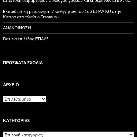
Επιστολή διαμαρτυρίας Συλλόγου γονέων και κηδεμόνων ΕΠΑΛ ΚΩ
α
:
Eκπαιδευτική μετακίνηση 7 καθηγητών του 1ου ΕΠΑΛ ΚΩ στην
Κύπρο στο πλαίσιο Erasmus+
ΑΝΑΚΟΙΝΩΣΗ
Γιατί να επιλέξεις ΕΠΑΛ?
ΠΡΌΣΦΑΤΑ ΣΧΌΛΙΑ
ΑΡΧΕΊΟ
Α
ρ
χ
ε
ί
KΑΤΗΓΟΡΊΕΣ
ο
K