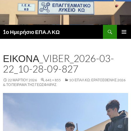
Αναζήτηση
1ο Ημερήσιο ΕΠΑ.Λ ΚΩ
ΜΕΤΆΒΑΣΗ
ΚΎΡΙΟ
ΣΕ
ΜΕΝΟΎ
ΠΕΡΙΕΧΌΜΕΝΟ
ΕΙΚΌΝΑ_VIBER_2026-03-
22_10-28-09-827
22 ΜΑΡΤΊΟΥ 2026
641 × 855
1O ΕΠΑΛ ΚΩ: ΕΡΑΤΟΣΘΈΝΗΣ 2026
& ΤΟ ΠΕΊΡΑΜΑ ΤΗΣ ΓΕΏΣΦΑΙΡΑΣ