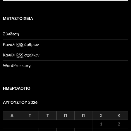
α
τ
η
γ
ΜΕΤΑΣΤΟΙΧΕΊΑ
ο
ρ
Σύνδεση
ί
ε
Κανάλι
RSS
άρθρων
ς
Κανάλι
RSS
σχολίων
WordPress.org
ΗΜΕΡΟΛΟΓΙΟ
ΑΥΓΟΎΣΤΟΥ 2026
Δ
Τ
Τ
Π
Π
Σ
Κ
1
2