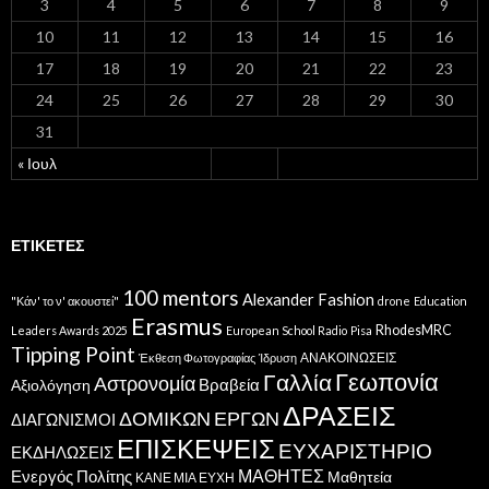
3
4
5
6
7
8
9
10
11
12
13
14
15
16
17
18
19
20
21
22
23
24
25
26
27
28
29
30
31
« Ιουλ
ΕΤΙΚΈΤΕΣ
100 mentors
Alexander Fashion
"Κάν' το ν' ακουστεί"
drone
Education
Erasmus
RhodesMRC
Leaders Awards 2025
European School Radio
Pisa
Tipping Point
ΑΝΑΚΟΙΝΩΣΕΙΣ
Έκθεση Φωτογραφίας
Ίδρυση
Γεωπονία
Γαλλία
Αστρονομία
Βραβεία
Αξιολόγηση
ΔΡΑΣΕΙΣ
ΔΟΜΙΚΩΝ ΕΡΓΩΝ
ΔΙΑΓΩΝΙΣΜΟΙ
ΕΠΙΣΚΕΨΕΙΣ
ΕΥΧΑΡΙΣΤΗΡΙΟ
ΕΚΔΗΛΩΣΕΙΣ
ΜΑΘΗΤΕΣ
Ενεργός Πολίτης
Μαθητεία
ΚΑΝΕ ΜΙΑ ΕΥΧΗ