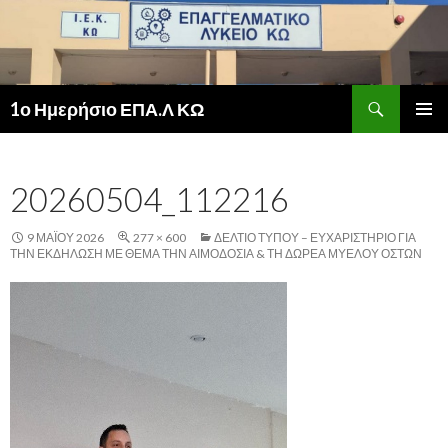
Αναζήτηση
1ο Ημερήσιο ΕΠΑ.Λ ΚΩ
ΜΕΤΆΒΑΣΗ
ΚΎΡΙΟ
ΣΕ
ΜΕΝΟΎ
ΠΕΡΙΕΧΌΜΕΝΟ
20260504_112216
9 ΜΑΪ́ΟΥ 2026
277 × 600
ΔΕΛΤΙΟ ΤΥΠΟΥ – ΕΥΧΑΡΙΣΤΗΡΙΟ ΓΙΑ
ΤΗΝ ΕΚΔΗΛΩΣΗ ΜΕ ΘΕΜΑ ΤΗΝ ΑΙΜΟΔΟΣΙΑ & ΤΗ ΔΩΡΕΑ ΜΥΕΛΟΥ ΟΣΤΩΝ