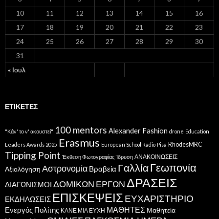
10
11
12
13
14
15
16
17
18
19
20
21
22
23
24
25
26
27
28
29
30
31
« Ιουλ
ΕΤΙΚΈΤΕΣ
100 mentors
Alexander Fashion
"Κάν' το ν' ακουστεί"
drone
Education
Erasmus
RhodesMRC
Leaders Awards 2025
European School Radio
Pisa
Tipping Point
ΑΝΑΚΟΙΝΩΣΕΙΣ
Έκθεση Φωτογραφίας
Ίδρυση
Γεωπονία
Γαλλία
Αστρονομία
Βραβεία
Αξιολόγηση
ΔΡΑΣΕΙΣ
ΔΟΜΙΚΩΝ ΕΡΓΩΝ
ΔΙΑΓΩΝΙΣΜΟΙ
ΕΠΙΣΚΕΨΕΙΣ
ΕΥΧΑΡΙΣΤΗΡΙΟ
ΕΚΔΗΛΩΣΕΙΣ
ΜΑΘΗΤΕΣ
Ενεργός Πολίτης
Μαθητεία
ΚΑΝΕ ΜΙΑ ΕΥΧΗ