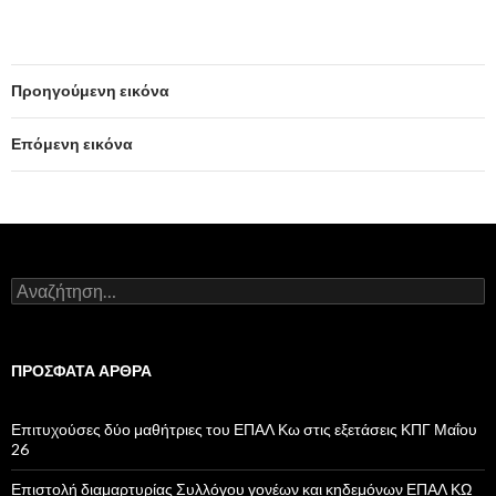
Προηγούμενη εικόνα
Επόμενη εικόνα
Α
ν
α
ζ
ή
ΠΡΌΣΦΑΤΑ ΆΡΘΡΑ
τ
η
σ
Επιτυχούσες δύο μαθήτριες του ΕΠΑΛ Κω στις εξετάσεις ΚΠΓ Μαΐου
η
26
γ
ι
Επιστολή διαμαρτυρίας Συλλόγου γονέων και κηδεμόνων ΕΠΑΛ ΚΩ