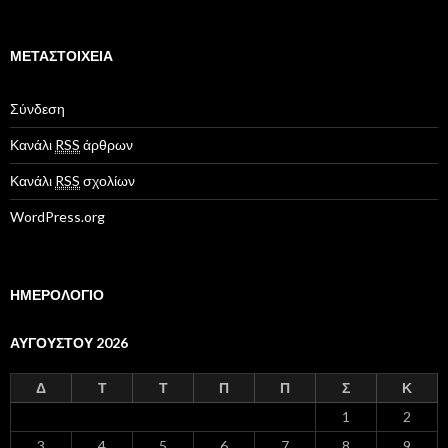
α
τ
η
γ
ΜΕΤΑΣΤΟΙΧΕΊΑ
ο
ρ
Σύνδεση
ί
ε
Κανάλι
RSS
άρθρων
ς
Κανάλι
RSS
σχολίων
WordPress.org
ΗΜΕΡΟΛΟΓΙΟ
ΑΥΓΟΎΣΤΟΥ 2026
Δ
Τ
Τ
Π
Π
Σ
Κ
1
2
3
4
5
6
7
8
9