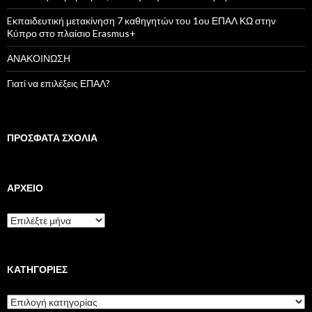
α
:
Eκπαιδευτική μετακίνηση 7 καθηγητών του 1ου ΕΠΑΛ ΚΩ στην
Κύπρο στο πλαίσιο Erasmus+
ΑΝΑΚΟΙΝΩΣΗ
Γιατί να επιλέξεις ΕΠΑΛ?
ΠΡΌΣΦΑΤΑ ΣΧΌΛΙΑ
ΑΡΧΕΊΟ
Α
ρ
χ
ε
ί
KΑΤΗΓΟΡΊΕΣ
ο
K