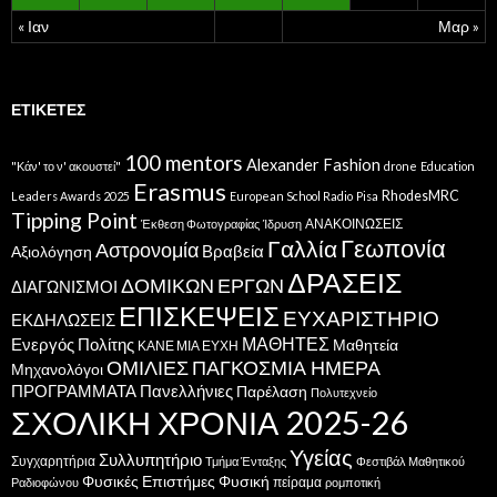
« Ιαν
Μαρ »
ΕΤΙΚΈΤΕΣ
100 mentors
Alexander Fashion
"Κάν' το ν' ακουστεί"
drone
Education
Erasmus
RhodesMRC
Leaders Awards 2025
European School Radio
Pisa
Tipping Point
ΑΝΑΚΟΙΝΩΣΕΙΣ
Έκθεση Φωτογραφίας
Ίδρυση
Γεωπονία
Γαλλία
Αστρονομία
Βραβεία
Αξιολόγηση
ΔΡΑΣΕΙΣ
ΔΟΜΙΚΩΝ ΕΡΓΩΝ
ΔΙΑΓΩΝΙΣΜΟΙ
ΕΠΙΣΚΕΨΕΙΣ
ΕΥΧΑΡΙΣΤΗΡΙΟ
ΕΚΔΗΛΩΣΕΙΣ
ΜΑΘΗΤΕΣ
Ενεργός Πολίτης
Μαθητεία
ΚΑΝΕ ΜΙΑ ΕΥΧΗ
ΟΜΙΛΙΕΣ
ΠΑΓΚΟΣΜΙΑ ΗΜΕΡΑ
Μηχανολόγοι
ΠΡΟΓΡΑΜΜΑΤΑ
Πανελλήνιες
Παρέλαση
Πολυτεχνείο
ΣΧΟΛΙΚΗ ΧΡΟΝΙΑ 2025-26
Υγείας
Συλλυπητήριο
Συγχαρητήρια
Τμήμα Ένταξης
Φεστιβάλ Μαθητικού
Φυσικές Επιστήμες
Φυσική
πείραμα
Ραδιοφώνου
ρομποτική