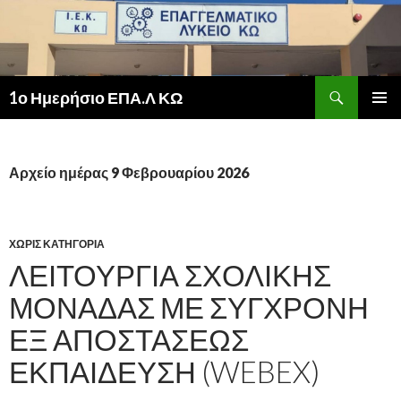
Αναζήτηση
1ο Ημερήσιο ΕΠΑ.Λ ΚΩ
ΜΕΤΆΒΑΣΗ
ΚΎΡΙΟ
ΣΕ
ΜΕΝΟΎ
ΠΕΡΙΕΧΌΜΕΝΟ
Αρχείο ημέρας 9 Φεβρουαρίου 2026
ΧΩΡΊΣ ΚΑΤΗΓΟΡΊΑ
ΛΕΙΤΟΥΡΓΊΑ ΣΧΟΛΙΚΉΣ
ΜΟΝΆΔΑΣ ΜΕ ΣΎΓΧΡΟΝΗ
ΕΞ ΑΠΟΣΤΆΣΕΩΣ
ΕΚΠΑΊΔΕΥΣΗ (WEBEX)