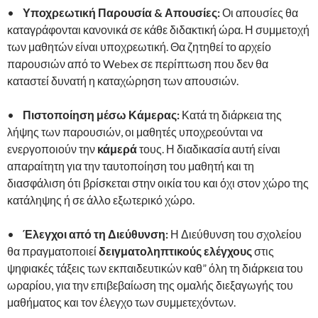
•
Υποχρεωτική Παρουσία & Απουσίες:
Οι απουσίες θα
καταγράφονται κανονικά σε κάθε διδακτική ώρα. Η συμμετοχή
των μαθητών είναι υποχρεωτική. Θα ζητηθεί το αρχείο
παρουσιών από το
Webex
σε περίπτωση που δεν θα
καταστεί δυνατή η καταχώρηση των απουσιών.
•
Πιστοποίηση μέσω Κάμερας:
Κατά τη διάρκεια της
λήψης των παρουσιών, οι μαθητές υποχρεούνται να
ενεργοποιούν την
κάμερά
τους. Η διαδικασία αυτή είναι
απαραίτητη για την ταυτοποίηση του μαθητή και τη
διασφάλιση ότι βρίσκεται στην οικία του και όχι στον χώρο της
κατάληψης ή σε άλλο εξωτερικό χώρο.
•
Έλεγχοι από τη Διεύθυνση:
Η Διεύθυνση του σχολείου
θα πραγματοποιεί
δειγματοληπτικούς ελέγχους
στις
ψηφιακές τάξεις των εκπαιδευτικών καθ” όλη τη διάρκεια του
ωραρίου, για την επιβεβαίωση της ομαλής διεξαγωγής του
μαθήματος και τον έλεγχο των συμμετεχόντων.