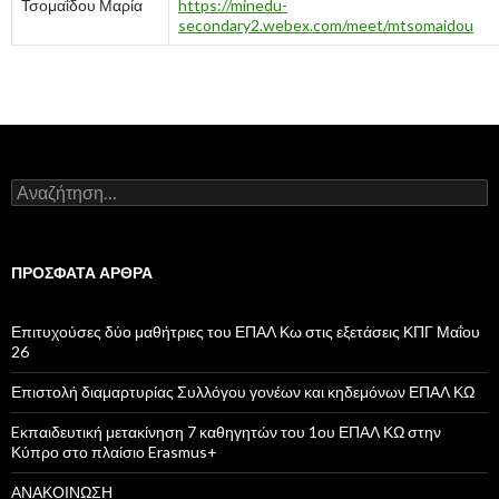
Τσομαΐδου Μαρία
https://minedu-
secondary2.webex.com/meet/mtsomaidou
Α
ν
α
ζ
ή
ΠΡΌΣΦΑΤΑ ΆΡΘΡΑ
τ
η
σ
Επιτυχούσες δύο μαθήτριες του ΕΠΑΛ Κω στις εξετάσεις ΚΠΓ Μαΐου
η
26
γ
ι
Επιστολή διαμαρτυρίας Συλλόγου γονέων και κηδεμόνων ΕΠΑΛ ΚΩ
α
:
Eκπαιδευτική μετακίνηση 7 καθηγητών του 1ου ΕΠΑΛ ΚΩ στην
Κύπρο στο πλαίσιο Erasmus+
ΑΝΑΚΟΙΝΩΣΗ