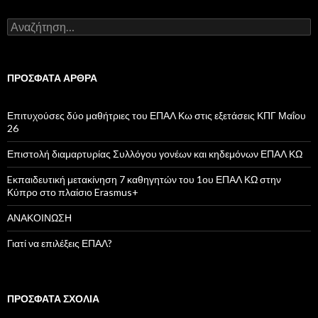
Α
ν
α
ζ
ή
ΠΡΌΣΦΑΤΑ ΆΡΘΡΑ
τ
η
σ
Επιτυχούσες δύο μαθήτριες του ΕΠΑΛ Κω στις εξετάσεις ΚΠΓ Μαΐου
η
26
γ
ι
Επιστολή διαμαρτυρίας Συλλόγου γονέων και κηδεμόνων ΕΠΑΛ ΚΩ
α
:
Eκπαιδευτική μετακίνηση 7 καθηγητών του 1ου ΕΠΑΛ ΚΩ στην
Κύπρο στο πλαίσιο Erasmus+
ΑΝΑΚΟΙΝΩΣΗ
Γιατί να επιλέξεις ΕΠΑΛ?
ΠΡΌΣΦΑΤΑ ΣΧΌΛΙΑ