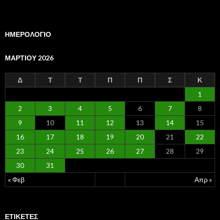
ΗΜΕΡΟΛΟΓΙΟ
ΜΑΡΤΊΟΥ 2026
Δ
Τ
Τ
Π
Π
Σ
Κ
1
2
3
4
5
6
7
8
9
10
11
12
13
14
15
16
17
18
19
20
21
22
23
24
25
26
27
28
29
30
31
« Φεβ
Απρ »
ΕΤΙΚΈΤΕΣ