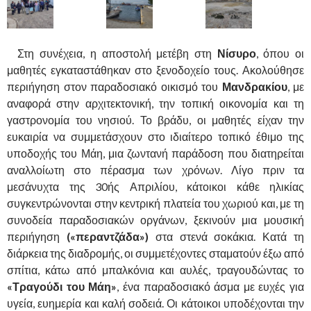
Στη συνέχεια, η αποστολή μετέβη στη
Νίσυρο
, όπου οι
μαθητές εγκαταστάθηκαν στο ξενοδοχείο τους. Ακολούθησε
περιήγηση στον παραδοσιακό οικισμό του
Μανδρακίου
, με
αναφορά στην αρχιτεκτονική, την τοπική οικονομία και τη
γαστρονομία του νησιού. Το βράδυ, οι μαθητές είχαν την
ευκαιρία να συμμετάσχουν στο ιδιαίτερο τοπικό έθιμο της
υποδοχής του Μάη, μια ζωντανή παράδοση που διατηρείται
αναλλοίωτη στο πέρασμα των χρόνων. Λίγο πριν τα
μεσάνυχτα της 30ής Απριλίου, κάτοικοι κάθε ηλικίας
συγκεντρώνονται στην κεντρική πλατεία του χωριού και, με τη
συνοδεία παραδοσιακών οργάνων, ξεκινούν μια μουσική
περιήγηση
(«περαντζάδα»)
στα στενά σοκάκια. Κατά τη
διάρκεια της διαδρομής, οι συμμετέχοντες σταματούν έξω από
σπίτια, κάτω από μπαλκόνια και αυλές, τραγουδώντας το
«Τραγούδι του Μάη»
, ένα παραδοσιακό άσμα με ευχές για
υγεία, ευημερία και καλή σοδειά. Οι κάτοικοι υποδέχονται την