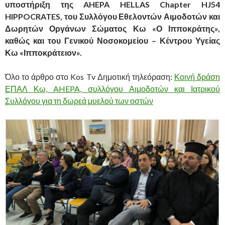
υποστήριξη της AHEPA HELLAS Chapter HJ54
HIPPOCRATES, του Συλλόγου Εθελοντών Αιμοδοτών και
Δωρητών Οργάνων Σώματος Κω «Ο Ιπποκράτης»,
καθώς και του Γενικού Νοσοκομείου – Κέντρου Υγείας
Κω «Ιπποκράτειον».
Όλο το άρθρο στο Kos Tv Δημοτική τηλεόραση:
Κοινή δράση
ΕΠΑΛ Κω, AHEPA, συλλόγου Αιμοδοτών και Ιατρικού
Συλλόγου για τη δωρεά μυελού των οστών