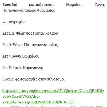
Συνοδοί εκπαιδευτικοί:
Θωμαΐδου Άννα,
Παπαγιαννόπουλος Αθανάσιος
Φωτογραφίες:
Σετ 1, 2: Φίλιππος Παπανικολάου
Σετ 3: Θάνος Παπαγιαννόπουλος
Σετ 4: Άννα Θωμαΐδου
Σετ 5: Σοφία Καραγιάννη
Όλες οι φωτογραφίες στον σύνδεσμο:
https://photos.google.com/share/AF1QipNzmfCLInrQRMDlv
ab6V3wzehVA2SAfrz-
xPsGsGTv6PxsgiKxHVMd3D70i2R_AHQ?