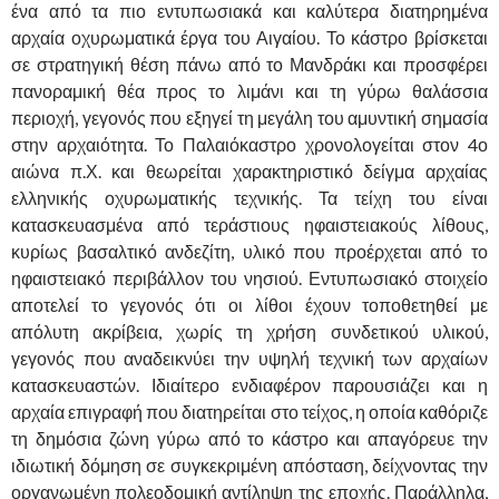
ένα από τα πιο εντυπωσιακά και καλύτερα διατηρημένα
αρχαία οχυρωματικά έργα του Αιγαίου. Το κάστρο βρίσκεται
σε στρατηγική θέση πάνω από το Μανδράκι και προσφέρει
πανοραμική θέα προς το λιμάνι και τη γύρω θαλάσσια
περιοχή, γεγονός που εξηγεί τη μεγάλη του αμυντική σημασία
στην αρχαιότητα. Το Παλαιόκαστρο χρονολογείται στον 4ο
αιώνα π.Χ. και θεωρείται χαρακτηριστικό δείγμα αρχαίας
ελληνικής οχυρωματικής τεχνικής. Τα τείχη του είναι
κατασκευασμένα από τεράστιους ηφαιστειακούς λίθους,
κυρίως βασαλτικό ανδεζίτη, υλικό που προέρχεται από το
ηφαιστειακό περιβάλλον του νησιού. Εντυπωσιακό στοιχείο
αποτελεί το γεγονός ότι οι λίθοι έχουν τοποθετηθεί με
απόλυτη ακρίβεια, χωρίς τη χρήση συνδετικού υλικού,
γεγονός που αναδεικνύει την υψηλή τεχνική των αρχαίων
κατασκευαστών. Ιδιαίτερο ενδιαφέρον παρουσιάζει και η
αρχαία επιγραφή που διατηρείται στο τείχος, η οποία καθόριζε
τη δημόσια ζώνη γύρω από το κάστρο και απαγόρευε την
ιδιωτική δόμηση σε συγκεκριμένη απόσταση, δείχνοντας την
οργανωμένη πολεοδομική αντίληψη της εποχής. Παράλληλα,