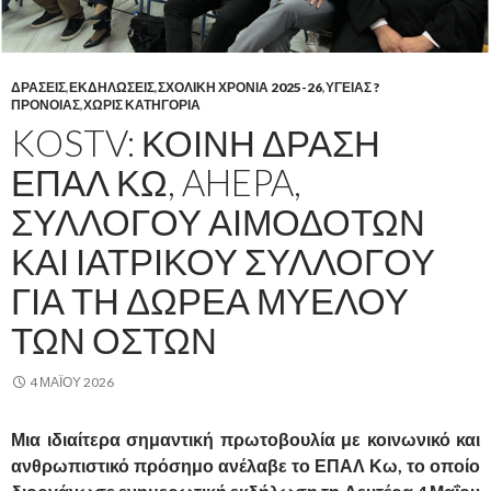
ΔΡΑΣΕΙΣ
,
ΕΚΔΗΛΩΣΕΙΣ
,
ΣΧΟΛΙΚΗ ΧΡΟΝΙΑ 2025-26
,
ΥΓΕΙΑΣ ?
ΠΡΟΝΟΙΑΣ
,
ΧΩΡΊΣ ΚΑΤΗΓΟΡΊΑ
KOSTV: ΚΟΙΝΉ ΔΡΆΣΗ
ΕΠΑΛ ΚΩ, AHEPA,
ΣΥΛΛΌΓΟΥ ΑΙΜΟΔΟΤΏΝ
ΚΑΙ ΙΑΤΡΙΚΟΎ ΣΥΛΛΌΓΟΥ
ΓΙΑ ΤΗ ΔΩΡΕΆ ΜΥΕΛΟΎ
ΤΩΝ ΟΣΤΏΝ
4 ΜΑΪ́ΟΥ 2026
Μια ιδιαίτερα σημαντική πρωτοβουλία με κοινωνικό και
ανθρωπιστικό πρόσημο ανέλαβε το ΕΠΑΛ Κω, το οποίο