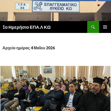
Αναζήτηση
1ο Ημερήσιο ΕΠΑ.Λ ΚΩ
ΜΕΤΆΒΑΣΗ
ΚΎΡΙΟ
ΣΕ
ΜΕΝΟΎ
ΠΕΡΙΕΧΌΜΕΝΟ
Αρχείο ημέρας 4 Μαΐου 2026