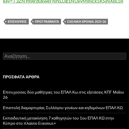
key=T3ZNYmRrd0kweFNNLUg1NUxyMlRjck5KSjNXeE5R
ΕΠΙΣΚΕΨΕΙΣ
ΠΡΟΓΡΑΜΜΑΤΑ
ΣΧΟΛΙΚΗ ΧΡΟΝΙΑ 2025-26
Α
ν
α
ζ
ή
ΠΡΌΣΦΑΤΑ ΆΡΘΡΑ
τ
η
σ
Επιτυχούσες δύο μαθήτριες του ΕΠΑΛ Κω στις εξετάσεις ΚΠΓ Μαΐου
η
26
γ
ι
Επιστολή διαμαρτυρίας Συλλόγου γονέων και κηδεμόνων ΕΠΑΛ ΚΩ
α
:
Eκπαιδευτική μετακίνηση 7 καθηγητών του 1ου ΕΠΑΛ ΚΩ στην
Κύπρο στο πλαίσιο Erasmus+