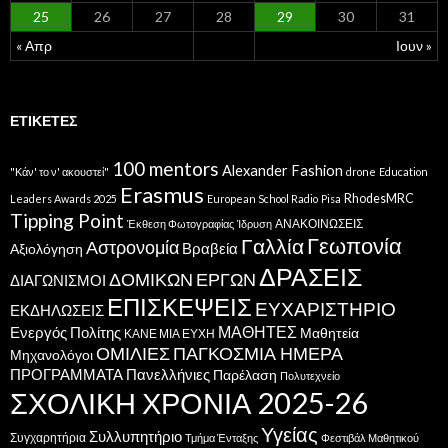
25
26
27
28
29
30
31
« Απρ
Ιουν »
ΕΤΙΚΈΤΕΣ
100 mentors
Alexander Fashion
"Κάν' το ν' ακουστεί"
drone
Education
Erasmus
RhodesMRC
Leaders Awards 2025
European School Radio
Pisa
Tipping Point
ΑΝΑΚΟΙΝΩΣΕΙΣ
Έκθεση Φωτογραφίας
Ίδρυση
Γεωπονία
Γαλλία
Αστρονομία
Βραβεία
Αξιολόγηση
ΔΡΑΣΕΙΣ
ΔΟΜΙΚΩΝ ΕΡΓΩΝ
ΔΙΑΓΩΝΙΣΜΟΙ
ΕΠΙΣΚΕΨΕΙΣ
ΕΥΧΑΡΙΣΤΗΡΙΟ
ΕΚΔΗΛΩΣΕΙΣ
ΜΑΘΗΤΕΣ
Ενεργός Πολίτης
Μαθητεία
ΚΑΝΕ ΜΙΑ ΕΥΧΗ
ΟΜΙΛΙΕΣ
ΠΑΓΚΟΣΜΙΑ ΗΜΕΡΑ
Μηχανολόγοι
ΠΡΟΓΡΑΜΜΑΤΑ
Πανελλήνιες
Παρέλαση
Πολυτεχνείο
ΣΧΟΛΙΚΗ ΧΡΟΝΙΑ 2025-26
Υγείας
Συλλυπητήριο
Συγχαρητήρια
Τμήμα Ένταξης
Φεστιβάλ Μαθητικού