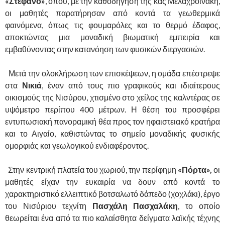
«Στέφανο»
, όπου, με την καθοδήγησή της κας Μελαχροινάκη,
οι μαθητές παρατήρησαν από κοντά τα γεωθερμικά
φαινόμενα, όπως τις φουμαρόλες και το θερμό έδαφος,
αποκτώντας μια μοναδική βιωματική εμπειρία και
εμβαθύνοντας στην κατανόηση των φυσικών διεργασιών.
Μετά την ολοκλήρωση των επισκέψεων, η ομάδα επέστρεψε
στα
Νικιά
, έναν από τους πιο γραφικούς και ιδιαίτερους
οικισμούς της Νισύρου, χτισμένο στο χείλος της καλντέρας σε
υψόμετρο περίπου 400 μέτρων. Η θέση του προσφέρει
εντυπωσιακή πανοραμική θέα προς τον ηφαιστειακό κρατήρα
και το Αιγαίο, καθιστώντας το σημείο μοναδικής φυσικής
ομορφιάς και γεωλογικού ενδιαφέροντος.
Στην κεντρική πλατεία του χωριού, την περίφημη
«Πόρτα»,
οι
μαθητές είχαν την ευκαιρία να δουν από κοντά το
χαρακτηριστικό ελλειπτικό βοτσαλωτό δάπεδο (χοχλάκι), έργο
του Νισύριου τεχνίτη
Πασχάλη Πασχαλάκη
, το οποίο
θεωρείται ένα από τα πιο καλαίσθητα δείγματα λαϊκής τέχνης