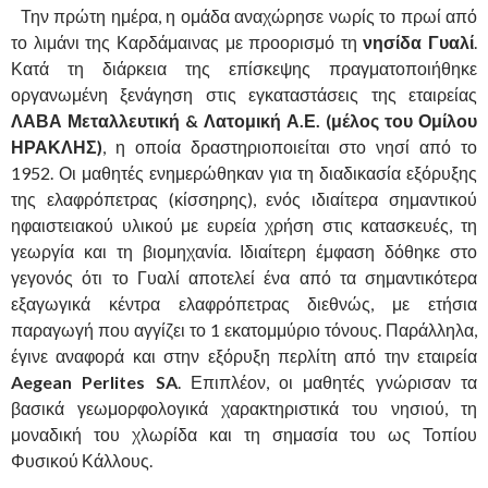
Την πρώτη ημέρα, η ομάδα αναχώρησε νωρίς το πρωί από
το λιμάνι της Καρδάμαινας με προορισμό τη
νησίδα Γυαλί
.
Κατά τη διάρκεια της επίσκεψης πραγματοποιήθηκε
οργανωμένη ξενάγηση στις εγκαταστάσεις της εταιρείας
ΛΑΒΑ Μεταλλευτική & Λατομική Α.Ε. (μέλος του Ομίλου
ΗΡΑΚΛΗΣ)
, η οποία δραστηριοποιείται στο νησί από το
1952. Οι μαθητές ενημερώθηκαν για τη διαδικασία εξόρυξης
της ελαφρόπετρας (κίσσηρης), ενός ιδιαίτερα σημαντικού
ηφαιστειακού υλικού με ευρεία χρήση στις κατασκευές, τη
γεωργία και τη βιομηχανία. Ιδιαίτερη έμφαση δόθηκε στο
γεγονός ότι το Γυαλί αποτελεί ένα από τα σημαντικότερα
εξαγωγικά κέντρα ελαφρόπετρας διεθνώς, με ετήσια
παραγωγή που αγγίζει το 1 εκατομμύριο τόνους. Παράλληλα,
έγινε αναφορά και στην εξόρυξη περλίτη από την εταιρεία
Aegean Perlites SA
. Επιπλέον, οι μαθητές γνώρισαν τα
βασικά γεωμορφολογικά χαρακτηριστικά του νησιού, τη
μοναδική του χλωρίδα και τη σημασία του ως Τοπίου
Φυσικού Κάλλους.