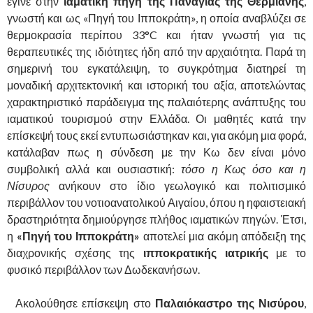
έγινε στην
ιαματική πηγή της Παναγίας της Θερμιανής
,
γνωστή και ως «Πηγή του Ιπποκράτη», η οποία αναβλύζει σε
θερμοκρασία περίπου 33°C και ήταν γνωστή για τις
θεραπευτικές της ιδιότητες ήδη από την αρχαιότητα. Παρά τη
σημερινή του εγκατάλειψη, το συγκρότημα διατηρεί τη
μοναδική αρχιτεκτονική και ιστορική του αξία, αποτελώντας
χαρακτηριστικό παράδειγμα της παλαιότερης ανάπτυξης του
ιαματικού τουρισμού στην Ελλάδα. Οι μαθητές κατά την
επίσκεψή τους εκεί εντυπωσιάστηκαν και, για ακόμη μια φορά,
κατάλαβαν πως η σύνδεση με την Κω δεν είναι μόνο
συμβολική αλλά και ουσιαστική:
τόσο η Κως όσο και η
Νίσυρος
ανήκουν στο ίδιο γεωλογικό και πολιτισμικό
περιβάλλον του νοτιοανατολικού Αιγαίου, όπου η ηφαιστειακή
δραστηριότητα δημιούργησε πλήθος ιαματικών πηγών. Έτσι,
η
«Πηγή του Ιπποκράτη»
αποτελεί μια ακόμη απόδειξη της
διαχρονικής σχέσης της
ιπποκρατικής ιατρικής
με το
φυσικό περιβάλλον των Δωδεκανήσων.
Ακολούθησε επίσκεψη στο
Παλαιόκαστρο της Νισύρου
,