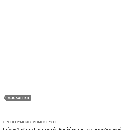
ΑΞΙΟΛΌΓΗΣΗ
ΠΡΟΗΓΟΎΜΕΝΕΣ ΔΗΜΟΣΙΕΎΣΕΙΣ
Ετήσια Έκθεση Εσωτερικής Αξιολόγησης του Εκπαιδευτικού