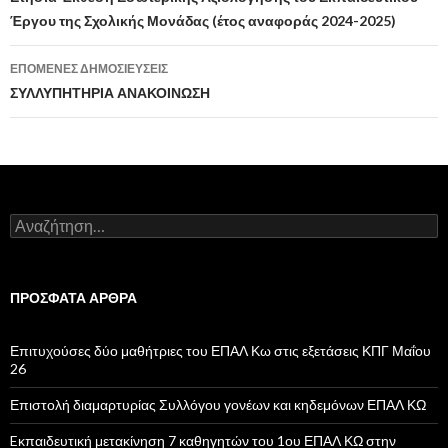
Πλοήγηση
Έργου της Σχολικής Μονάδας (έτος αναφοράς 2024-2025)
άρθρων
ΕΠΌΜΕΝΕΣ ΔΗΜΟΣΙΕΎΣΕΙΣ
ΣΥΛΛΥΠΗΤΗΡΙΑ ΑΝΑΚΟΙΝΩΣΗ
Α
ν
α
ζ
ή
ΠΡΌΣΦΑΤΑ ΆΡΘΡΑ
τ
η
σ
Επιτυχούσες δύο μαθήτριες του ΕΠΑΛ Κω στις εξετάσεις ΚΠΓ Μαΐου
η
26
γ
ι
Επιστολή διαμαρτυρίας Συλλόγου γονέων και κηδεμόνων ΕΠΑΛ ΚΩ
α
:
Eκπαιδευτική μετακίνηση 7 καθηγητών του 1ου ΕΠΑΛ ΚΩ στην