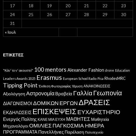
17
18
19
20
21
22
23
24
25
26
27
28
29
30
31
« Ιουλ
ΕΤΙΚΈΤΕΣ
100 mentors
Alexander Fashion
"Κάν' το ν' ακουστεί"
drone
Education
Erasmus
RhodesMRC
Leaders Awards 2025
European School Radio
Pisa
Tipping Point
ΑΝΑΚΟΙΝΩΣΕΙΣ
Έκθεση Φωτογραφίας
Ίδρυση
Γεωπονία
Γαλλία
Αστρονομία
Βραβεία
Αξιολόγηση
ΔΡΑΣΕΙΣ
ΔΟΜΙΚΩΝ ΕΡΓΩΝ
ΔΙΑΓΩΝΙΣΜΟΙ
ΕΠΙΣΚΕΨΕΙΣ
ΕΥΧΑΡΙΣΤΗΡΙΟ
ΕΚΔΗΛΩΣΕΙΣ
ΜΑΘΗΤΕΣ
Ενεργός Πολίτης
Μαθητεία
ΚΑΝΕ ΜΙΑ ΕΥΧΗ
ΟΜΙΛΙΕΣ
ΠΑΓΚΟΣΜΙΑ ΗΜΕΡΑ
Μηχανολόγοι
ΠΡΟΓΡΑΜΜΑΤΑ
Πανελλήνιες
Παρέλαση
Πολυτεχνείο