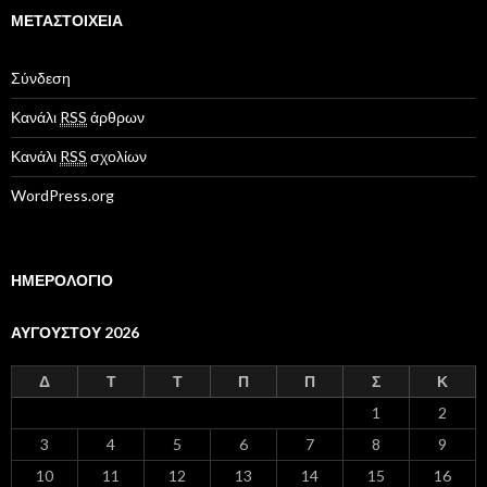
η
γ
ΜΕΤΑΣΤΟΙΧΕΊΑ
ο
ρ
Σύνδεση
ί
ε
Κανάλι
RSS
άρθρων
ς
Κανάλι
RSS
σχολίων
WordPress.org
ΗΜΕΡΟΛΟΓΙΟ
ΑΥΓΟΎΣΤΟΥ 2026
Δ
Τ
Τ
Π
Π
Σ
Κ
1
2
3
4
5
6
7
8
9
10
11
12
13
14
15
16