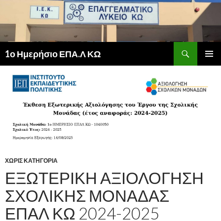
Αναζήτηση
1ο Ημερήσιο ΕΠΑ.Λ ΚΩ
ΜΕΤΆΒΑΣΗ
ΚΎΡΙΟ
ΣΕ
ΜΕΝΟΎ
ΠΕΡΙΕΧΌΜΕΝΟ
ΧΩΡΊΣ ΚΑΤΗΓΟΡΊΑ
ΕΞΩΤΕΡΙΚΉ ΑΞΙΟΛΌΓΗΣΗ
ΣΧΟΛΙΚΉΣ ΜΟΝΆΔΑΣ
ΕΠΑΛ ΚΩ 2024-2025