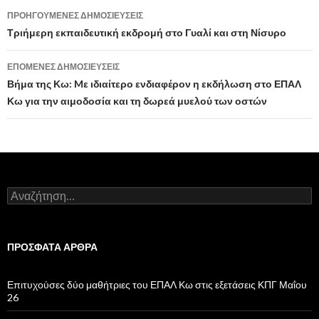
ΠΡΟΗΓΟΎΜΕΝΕΣ ΔΗΜΟΣΙΕΎΣΕΙΣ
Πλοήγηση
Τριήμερη εκπαιδευτική εκδρομή στο Γυαλί και στη Νίσυρο
άρθρων
ΕΠΌΜΕΝΕΣ ΔΗΜΟΣΙΕΎΣΕΙΣ
Βήμα της Κω: Mε ιδιαίτερο ενδιαφέρον η εκδήλωση στο ΕΠΑΛ
Κω για την αιμοδοσία και τη δωρεά μυελού των οστών
Α
ν
α
ζ
ή
ΠΡΌΣΦΑΤΑ ΆΡΘΡΑ
τ
η
σ
Επιτυχούσες δύο μαθήτριες του ΕΠΑΛ Κω στις εξετάσεις ΚΠΓ Μαΐου
η
26
γ