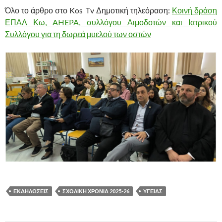
Όλο το άρθρο στο Kos Tv Δημοτική τηλεόραση:
Κοινή δράση
ΕΠΑΛ Κω, AHEPA, συλλόγου Αιμοδοτών και Ιατρικού
Συλλόγου για τη δωρεά μυελού των οστών
ΕΚΔΗΛΩΣΕΙΣ
ΣΧΟΛΙΚΗ ΧΡΟΝΙΑ 2025-26
ΥΓΕΊΑΣ