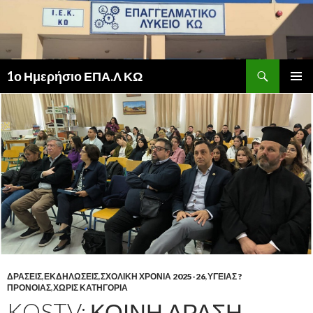
Αναζήτηση
1ο Ημερήσιο ΕΠΑ.Λ ΚΩ
ΜΕΤΆΒΑΣΗ
ΚΎΡΙΟ
ΣΕ
ΜΕΝΟΎ
ΠΕΡΙΕΧΌΜΕΝΟ
ΔΡΑΣΕΙΣ
,
ΕΚΔΗΛΩΣΕΙΣ
,
ΣΧΟΛΙΚΗ ΧΡΟΝΙΑ 2025-26
,
ΥΓΕΙΑΣ ?
ΠΡΟΝΟΙΑΣ
,
ΧΩΡΊΣ ΚΑΤΗΓΟΡΊΑ
KOSTV: ΚΟΙΝΉ ΔΡΆΣΗ