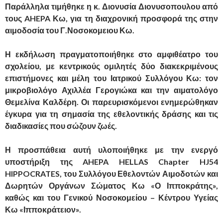
Παράλληλα τιμήθηκε η κ. Διονυσία Διονυσοπουλου από
τους AHEPA Κω, για τη διαχρονική προσφορά της στην
αιμοδοσία του Γ.Νοσοκομειου Κω.
Η εκδήλωση πραγματοποιήθηκε στο αμφιθέατρο του
σχολείου, με κεντρικούς ομιλητές δύο διακεκριμένους
επιστήμονες και μέλη του Ιατρικού Συλλόγου Κω: τον
μικροβιολόγο Αχιλλέα Γερογιώκα και την αιματολόγο
Θεμελίνα Καλδέρη. Οι παρευρισκόμενοι ενημερώθηκαν
έγκυρα για τη σημασία της εθελοντικής δράσης και τις
διαδικασίες που σώζουν ζωές.
Η προσπάθεια αυτή υλοποιήθηκε με την ενεργό
υποστήριξη της AHEPA HELLAS Chapter HJ54
HIPPOCRATES, του Συλλόγου Εθελοντών Αιμοδοτών και
Δωρητών Οργάνων Σώματος Κω «Ο Ιπποκράτης»,
καθώς και του Γενικού Νοσοκομείου – Κέντρου Υγείας
Κω «Ιπποκράτειον».