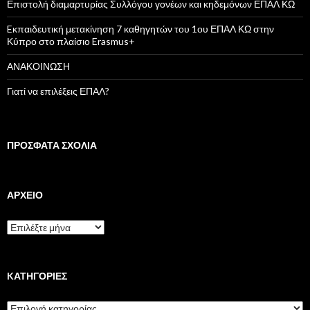
ι
Επιστολή διαμαρτυρίας Συλλόγου γονέων και κηδεμόνων ΕΠΑΛ ΚΩ
α
:
Eκπαιδευτική μετακίνηση 7 καθηγητών του 1ου ΕΠΑΛ ΚΩ στην
Κύπρο στο πλαίσιο Erasmus+
ΑΝΑΚΟΙΝΩΣΗ
Γιατί να επιλέξεις ΕΠΑΛ?
ΠΡΌΣΦΑΤΑ ΣΧΌΛΙΑ
ΑΡΧΕΊΟ
Α
ρ
χ
ε
ί
KΑΤΗΓΟΡΊΕΣ
ο
K