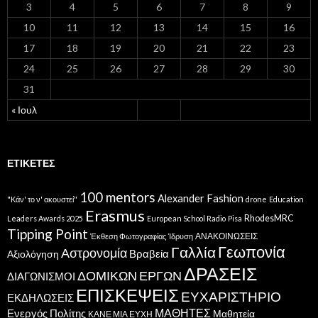
3
4
5
6
7
8
9
10
11
12
13
14
15
16
17
18
19
20
21
22
23
24
25
26
27
28
29
30
31
« Ιουλ
ΕΤΙΚΈΤΕΣ
100 mentors
Alexander Fashion
"Κάν' το ν' ακουστεί"
drone
Education
Erasmus
RhodesMRC
Leaders Awards 2025
European School Radio
Pisa
Tipping Point
ΑΝΑΚΟΙΝΩΣΕΙΣ
Έκθεση Φωτογραφίας
Ίδρυση
Γεωπονία
Γαλλία
Αστρονομία
Βραβεία
Αξιολόγηση
ΔΡΑΣΕΙΣ
ΔΟΜΙΚΩΝ ΕΡΓΩΝ
ΔΙΑΓΩΝΙΣΜΟΙ
ΕΠΙΣΚΕΨΕΙΣ
ΕΥΧΑΡΙΣΤΗΡΙΟ
ΕΚΔΗΛΩΣΕΙΣ
ΜΑΘΗΤΕΣ
Ενεργός Πολίτης
Μαθητεία
ΚΑΝΕ ΜΙΑ ΕΥΧΗ