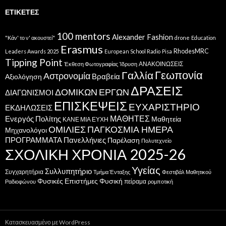
ΕΤΙΚΈΤΕΣ
100 mentors
Alexander Fashion
"Κάν' το ν' ακουστεί"
drone
Education
Erasmus
RhodesMRC
Leaders Awards 2025
European School Radio
Pisa
Tipping Point
ΑΝΑΚΟΙΝΩΣΕΙΣ
Έκθεση Φωτογραφίας
Ίδρυση
Γεωπονία
Γαλλία
Αστρονομία
Βραβεία
Αξιολόγηση
ΔΡΑΣΕΙΣ
ΔΟΜΙΚΩΝ ΕΡΓΩΝ
ΔΙΑΓΩΝΙΣΜΟΙ
ΕΠΙΣΚΕΨΕΙΣ
ΕΥΧΑΡΙΣΤΗΡΙΟ
ΕΚΔΗΛΩΣΕΙΣ
ΜΑΘΗΤΕΣ
Ενεργός Πολίτης
Μαθητεία
ΚΑΝΕ ΜΙΑ ΕΥΧΗ
ΟΜΙΛΙΕΣ
ΠΑΓΚΟΣΜΙΑ ΗΜΕΡΑ
Μηχανολόγοι
ΠΡΟΓΡΑΜΜΑΤΑ
Πανελλήνιες
Παρέλαση
Πολυτεχνείο
ΣΧΟΛΙΚΗ ΧΡΟΝΙΑ 2025-26
Υγείας
Συλλυπητήριο
Συγχαρητήρια
Τμήμα Ένταξης
Φεστιβάλ Μαθητικού
Φυσικές Επιστήμες
Φυσική
πείραμα
Ραδιοφώνου
ρομποτική
Κατασκευασμένο με WordPress