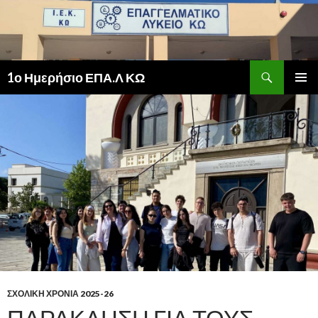
Αναζήτηση
1ο Ημερήσιο ΕΠΑ.Λ ΚΩ
ΜΕΤΆΒΑΣΗ
ΚΎΡΙΟ
ΣΕ
ΜΕΝΟΎ
ΠΕΡΙΕΧΌΜΕΝΟ
ΣΧΟΛΙΚΗ ΧΡΟΝΙΑ 2025-26
ΠΑΡΆΚΛΗΣΗ ΓΙΑ ΤΟΥΣ