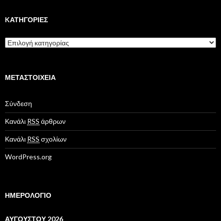
χ
ε
ί
KΑΤΗΓΟΡΊΕΣ
ο
K
α
τ
η
γ
ΜΕΤΑΣΤΟΙΧΕΊΑ
ο
ρ
Σύνδεση
ί
ε
Κανάλι
RSS
άρθρων
ς
Κανάλι
RSS
σχολίων
WordPress.org
ΗΜΕΡΟΛΟΓΙΟ
ΑΥΓΟΎΣΤΟΥ 2026