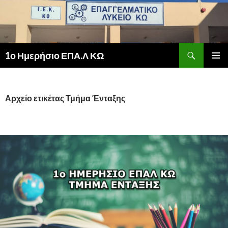
Αναζήτηση
1ο Ημερήσιο ΕΠΑ.Λ ΚΩ
ΜΕΤΆΒΑΣΗ
ΚΎΡΙΟ
ΣΕ
ΜΕΝΟΎ
ΠΕΡΙΕΧΌΜΕΝΟ
Αρχείο ετικέτας Τμήμα Ένταξης