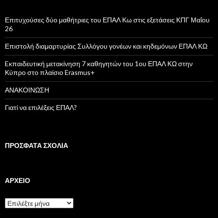
τ
η
σ
Επιτυχούσες δύο μαθήτριες του ΕΠΑΛ Κω στις εξετάσεις ΚΠΓ Μαΐου
η
26
γ
ι
Επιστολή διαμαρτυρίας Συλλόγου γονέων και κηδεμόνων ΕΠΑΛ ΚΩ
α
:
Eκπαιδευτική μετακίνηση 7 καθηγητών του 1ου ΕΠΑΛ ΚΩ στην
Κύπρο στο πλαίσιο Erasmus+
ΑΝΑΚΟΙΝΩΣΗ
Γιατί να επιλέξεις ΕΠΑΛ?
ΠΡΌΣΦΑΤΑ ΣΧΌΛΙΑ
ΑΡΧΕΊΟ
Α
ρ