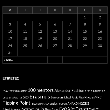
Δ
Τ
Τ
Π
Π
Σ
Κ
1
2
3
4
5
6
7
8
9
10
11
12
13
14
15
16
17
18
19
20
21
22
23
24
25
26
27
28
29
30
31
« Ιουλ
ΕΤΙΚΈΤΕΣ
100 mentors
Alexander Fashion
"Κάν' το ν' ακουστεί"
drone
Education
Erasmus
RhodesMRC
Leaders Awards 2025
European School Radio
Pisa
Tipping Point
ΑΝΑΚΟΙΝΩΣΕΙΣ
Έκθεση Φωτογραφίας
Ίδρυση
Γεωπονία
Γαλλία
Αστρονομία
Βραβεία
Αξιολόγηση