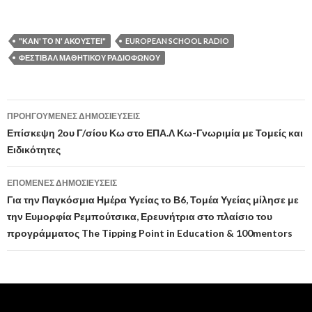
"ΚΆΝ' ΤΟ Ν' ΑΚΟΥΣΤΕΊ"
EUROPEAN SCHOOL RADIO
ΦΕΣΤΙΒΆΛ ΜΑΘΗΤΙΚΟΎ ΡΑΔΙΟΦΏΝΟΥ
ΠΡΟΗΓΟΎΜΕΝΕΣ ΔΗΜΟΣΙΕΎΣΕΙΣ
Πλοήγηση
Επίσκεψη 2ου Γ/σίου Κω στο ΕΠΑ.Λ Κω-Γνωριμία με Τομείς και
Ειδικότητες
άρθρων
ΕΠΌΜΕΝΕΣ ΔΗΜΟΣΙΕΎΣΕΙΣ
Για την Παγκόσμια Ημέρα Υγείας το Β6, Τομέα Υγείας μίλησε με
την Ευμορφία Ρεμπούτσικα, Ερευνήτρια στο πλαίσιο του
προγράμματος The Tipping Point in Education & 100mentors