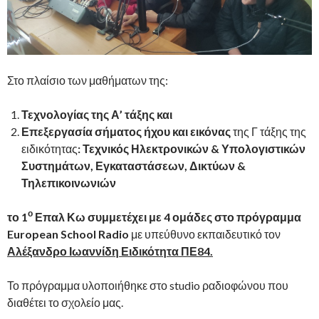
Στο πλαίσιο των μαθήματων της:
Τεχνολογίας της Α
’
τάξης και
Επεξεργασία σήματος ήχου και εικόνας
της Γ τάξης της
ειδικότητας
:
Τεχνικός Ηλεκτρονικών & Υπολογιστικών
Συστημάτων, Εγκαταστάσεων, Δικτύων &
Τηλεπικοινωνιών
ο
το 1
Επαλ Κω συμμετέχει με 4 ομάδες στο πρόγραμμα
European School Radio
με υπεύθυνο εκπαιδευτικό τον
Αλέξανδρο Ιωαννίδη Ειδικότητα ΠΕ84.
Το πρόγραμμα υλοποιήθηκε στο studio ραδιοφώνου που
διαθέτει το σχολείο μας.