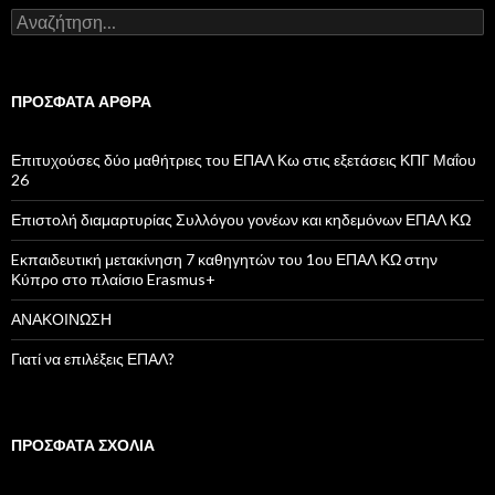
Α
ν
α
ζ
ή
ΠΡΌΣΦΑΤΑ ΆΡΘΡΑ
τ
η
σ
Επιτυχούσες δύο μαθήτριες του ΕΠΑΛ Κω στις εξετάσεις ΚΠΓ Μαΐου
η
26
γ
ι
Επιστολή διαμαρτυρίας Συλλόγου γονέων και κηδεμόνων ΕΠΑΛ ΚΩ
α
:
Eκπαιδευτική μετακίνηση 7 καθηγητών του 1ου ΕΠΑΛ ΚΩ στην
Κύπρο στο πλαίσιο Erasmus+
ΑΝΑΚΟΙΝΩΣΗ
Γιατί να επιλέξεις ΕΠΑΛ?
ΠΡΌΣΦΑΤΑ ΣΧΌΛΙΑ