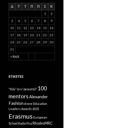
Δ
Τ
Τ
Π
Π
Σ
Κ
1
2
3
4
5
6
7
8
9
10
11
12
13
14
15
16
17
18
19
20
21
22
23
24
25
26
27
28
29
30
31
« Ιουλ
ΕΤΙΚΈΤΕΣ
100
"Κάν' το ν' ακουστεί"
mentors
Alexander
Fashion
drone
Education
Leaders Awards 2025
Erasmus
European
RhodesMRC
School Radio
Pisa